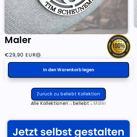
Maler
Normaler Preis
€29,90 EUR
In den Warenkorb legen
Zurück zu beliebt Kollektion
Alle Kollektionen
→
beliebt
→
Maler