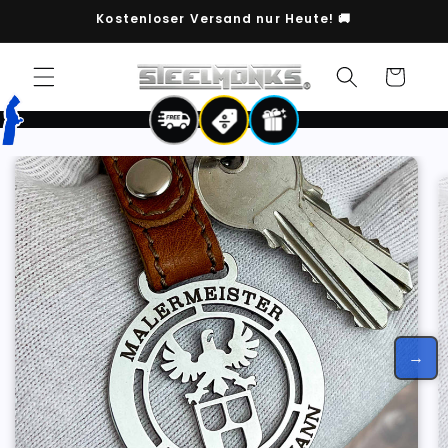
Direkt
Kostenloser Versand nur Heute! 🚚
zum
Inhalt
Warenkorb
→